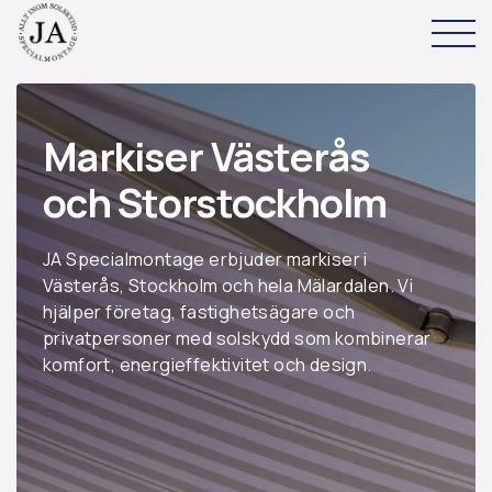
Skip
to
content
Markiser Västerås
Hem
och Storstockholm
Produkter & Tjänster
Om oss
JA Specialmontage erbjuder markiser i
Västerås, Stockholm och hela Mälardalen. Vi
hjälper företag, fastighetsägare och
Kontakta oss
privatpersoner med solskydd som kombinerar
komfort, energieffektivitet och design.